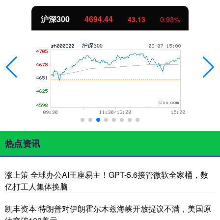
北证50
1134.24
11.37
1.01%
热点资讯
涨上策 全球办公AI王座易主！GPT-5.6接管微软全家桶，数
亿打工人集体换脑
凯丰资本 特朗普对伊朗霍尔木兹海峡开放提议不满，美国原