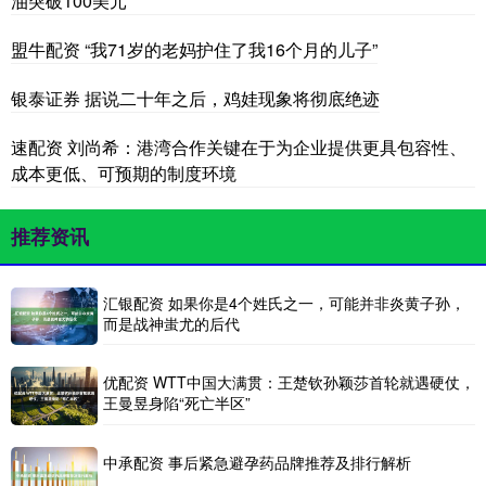
油突破100美元
盟牛配资 “我71岁的老妈护住了我16个月的儿子”
银泰证券 据说二十年之后，鸡娃现象将彻底绝迹
速配资 刘尚希：港湾合作关键在于为企业提供更具包容性、
成本更低、可预期的制度环境
推荐资讯
汇银配资 如果你是4个姓氏之一，可能并非炎黄子孙，
而是战神蚩尤的后代
优配资 WTT中国大满贯：王楚钦孙颖莎首轮就遇硬仗，
王曼昱身陷“死亡半区”
中承配资 事后紧急避孕药品牌推荐及排行解析