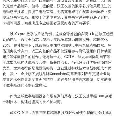
需求，精心打造了三个自主品牌，形成覆盖专业级、消费级与入门级
的完整产品矩阵。值得一提的是，汉王友基的数字芯片笔采用先进的
电磁感应技术，摆脱了电池束缚，无需充电即可在配套绘画屏板上实
现流畅书写绘画。相较于普通电容笔，其在书写过程中解决了延时、
卡顿等问题，精准满足专业绘画者及爱好者的严苛要求。
以 X3 pro 数字芯片笔为例，这款全球首创的实现16k 超敏压感级
别的产品，通过全新芯片架构，实现压感算力翻倍提升、精度优化
20%。在其加持下，线条捕捉更加精准细腻，书写笔触流畅自然。凭
借顶尖技术实力，汉王友基的产品不仅深度参与腾讯视频白日梦动画
短片等爆款影片的创作，还与迪士尼、CCTV、渥太华国际动画节等
全球知名机构达成深度合作，斩获红点奖、当代好设计奖等多项国际
大奖。尤为难得的是鼎冠策略资，企业通过持续技术创新实现成本优
化。其中，企业旗下旗舰品牌Xencelabs马蒂斯系列产品更是企业与
专业艺术创作者深度共创的结晶，通过多轮用户需求调研，切实解决
了数字绘画的诸多行业痛点。
作为全球数字绘画设备市场名列前茅者，汉王友基手握 300 余项
专利技术，构建起坚实的技术护城河。
成立仅 9 年，深圳市速程精密科技有限公司便在智能制造领域崭