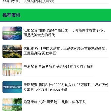
成本更低、可预期的制度环境
推荐资讯
汇银配资 如果你是4个姓氏之一，可能并非炎黄子孙，
而是战神蚩尤的后代
优配资 WTT中国大满贯：王楚钦孙颖莎首轮就遇硬仗，
王曼昱身陷“死亡半区”
中承配资 事后紧急避孕药品牌推荐及排行解析
天臣配资 脑洞科技(02203)购入11.95万股TeraWulf股份
及出售1.44万股Tempus股份
鼎冠策略 突发“黑天鹅”！刚刚，集体下跌