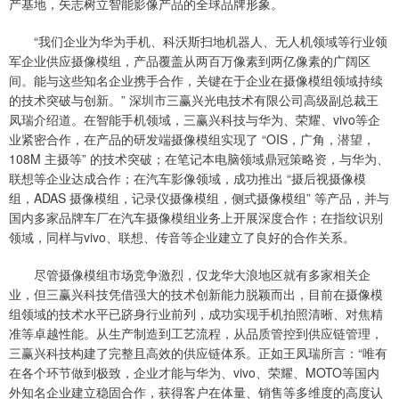
产基地，矢志树立智能影像产品的全球品牌形象。
“我们企业为华为手机、科沃斯扫地机器人、无人机领域等行业领
军企业供应摄像模组，产品覆盖从两百万像素到两亿像素的广阔区
间。能与这些知名企业携手合作，关键在于企业在摄像模组领域持续
的技术突破与创新。” 深圳市三赢兴光电技术有限公司高级副总裁王
凤瑞介绍道。在智能手机领域，三赢兴科技与华为、荣耀、vivo等企
业紧密合作，在产品的研发端摄像模组实现了 “OIS，广角，潜望，
108M 主摄等” 的技术突破；在笔记本电脑领域鼎冠策略资，与华为、
联想等企业达成合作；在汽车影像领域，成功推出 “摄后视摄像模
组，ADAS 摄像模组，记录仪摄像模组，侧式摄像模组” 等产品，并与
国内多家品牌车厂在汽车摄像模组业务上开展深度合作；在指纹识别
领域，同样与vivo、联想、传音等企业建立了良好的合作关系。
尽管摄像模组市场竞争激烈，仅龙华大浪地区就有多家相关企
业，但三赢兴科技凭借强大的技术创新能力脱颖而出，目前在摄像模
组领域的技术水平已跻身行业前列，成功实现手机拍照清晰、对焦精
准等卓越性能。从生产制造到工艺流程，从品质管控到供应链管理，
三赢兴科技构建了完整且高效的供应链体系。正如王凤瑞所言：“唯有
在各个环节做到极致，企业才能与华为、vivo、荣耀、MOTO等国内
外知名企业建立稳固合作，获得客户在体量、销售等多维度的高度认