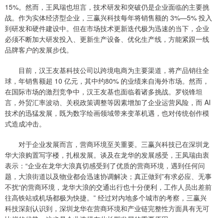
15%。然而，王凤瑞也坦言，技术研发和突破仍是企业面临的主要挑
战。作为实体经济型企业，三赢兴科技每年将销售额的 3%—5% 投入
到研发和硬件建设中。但在市场技术更新迭代极为迅速的当下，企业
必须不断加大研发投入、更新生产设备、优化生产线，方能紧跟一线
品牌客户的发展步伐。
目前，汉王友基科技公司以跨境电商为主要渠道，将产品销往全
球，年销售额超 10 亿元，其中约80% 的业绩来自海外市场。然而，
在国际市场的激烈竞争中，汉王友基也面临着诸多挑战。罗锐锋坦
言，外贸汇率波动、关税政策调整等因素增加了企业运营风险，而 AI
技术的迅猛发展，既为数字绘画领域带来变革机遇，也对传统创作模
式造成冲击。
对于企业发展而言，营商环境至关重要。三赢兴科技已在深圳龙
华大浪购置写字楼，扎根发展。谈及在龙华的发展感受，王凤瑞由衷
表示：“企业在龙华大浪真切感受到了优质的营商环境，遇到任何问
题，大浪街道以及物业都会迅速协调解决；真正做到”有求必应、无事
不扰“的营商环境，龙华大浪的交通出行也十分便利，工作人员出差前
往高铁站或机场都极为快捷。” 经过对内地多个城市的考察，三赢兴
科技深刻认识到，深圳龙华在营商环境和产业链完整性方面具有无可