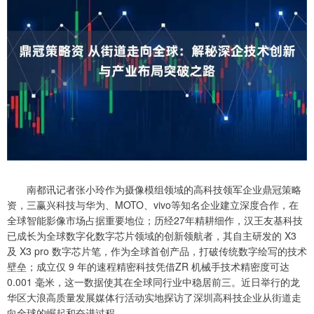
南都讯记者张小玲作为摄像模组领域的高科技领军企业鼎冠策略
资，三赢兴科技与华为、MOTO、vivo等知名企业建立深度合作，在
全球智能影像市场占据重要地位；历经27年精耕细作，汉王友基科技
已成长为全球数字化数字芯片领域的创新领航者，其自主研发的 X3
及 X3 pro 数字芯片笔，作为全球首创产品，打破传统数字绘写的技术
壁垒；成立仅 9 年的速程精密科技凭借ZR 机械手技术精密度可达
0.001 毫米，这一数据使其在全球同行业中稳居前三。近日举行的龙
华区大浪高质量发展媒体行活动实地探访了深圳高科技企业从街道走
向全球的崛起和奋进过程。