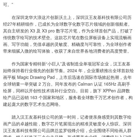
可。”
在深圳龙华大浪这片创新沃土上，深圳汉王友基科技有限公司历
经27年精耕细作，已成长为全球数字化数字芯片领域的创新领航者。
其自主研发的 X3 及 X3 pro 数字芯片笔，作为全球首创产品，打破了
传统数字绘写的技术壁垒。这款芯片笔在数位屏板设备上实现流畅画
画、写字功能，凭借卓越的灵敏度、精确度与可靠性，为全球创作者
带来细腻入微的绘写体验，收获了来自世界各地消费者的高度赞誉。
作为国家专精特新“小巨人”及省制造业单项冠军企业，汉王友基
始终保持着行业领先的创新节奏。2024 年，企业重磅推出全球首款绘
画平板 Magic Drawing Pad，上市后迅速在国际市场掀起热潮，去年
全球销量一举突破 2 万台。同年发布的 Calman 认证 165Hz 高刷手
绘屏，同样以开创性技术填补行业空白。目前，旗下 XPPen 品牌数
绘产品已远销 163 个国家和地区，服务着全球数千万艺术创作者，构
建起庞大的数字艺术生态网络。
踏入汉王友基科技公司的第一时间，记者便亲身感受到其数字绘
画产品的卓越性能，数字芯片笔展现出的精准灵敏度令人惊叹。深圳
汉王友基科技有限公司品牌总监罗锐锋介绍，企业围绕不同绘画人群