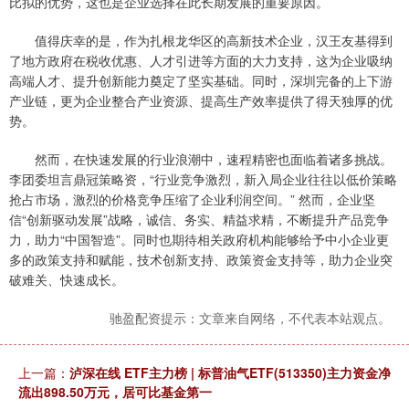
比拟的优势，这也是企业选择在此长期发展的重要原因。
值得庆幸的是，作为扎根龙华区的高新技术企业，汉王友基得到
了地方政府在税收优惠、人才引进等方面的大力支持，这为企业吸纳
高端人才、提升创新能力奠定了坚实基础。同时，深圳完备的上下游
产业链，更为企业整合产业资源、提高生产效率提供了得天独厚的优
势。
然而，在快速发展的行业浪潮中，速程精密也面临着诸多挑战。
李团委坦言鼎冠策略资，“行业竞争激烈，新入局企业往往以低价策略
抢占市场，激烈的价格竞争压缩了企业利润空间。” 然而，企业坚
信“创新驱动发展”战略，诚信、务实、精益求精，不断提升产品竞争
力，助力“中国智造”。同时也期待相关政府机构能够给予中小企业更
多的政策支持和赋能，技术创新支持、政策资金支持等，助力企业突
破难关、快速成长。
驰盈配资提示：文章来自网络，不代表本站观点。
上一篇：
泸深在线 ETF主力榜 | 标普油气ETF(513350)主力资金净
流出898.50万元，居可比基金第一