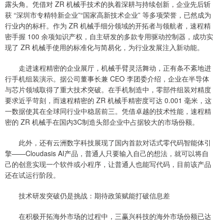
露头角。凭借对 ZR 机械手技术的执着深耕与持续创新，企业先后斩
获 “深圳市专精特新企业”“国家高新技术企业” 等多项荣誉，已然成为
行业内的标杆。作为 ZR 机械手细分领域的开拓者与领航者，速程精
密手握 100 余项知识产权，自主研发的多款专用驱动控制器，成功实
现了 ZR 机械手使用的标准化与简易化，为行业发展注入新动能。
走进速程精密的企业展厅，机械手臂灵活舞动，正有条不紊地进
行手机组装演示。据公司董事长兼 CEO 李团委介绍，企业在半导体
与芯片领域取得了重大技术突破。在手机制造中，零部件组装对精度
要求近乎苛刻，而速程精密的 ZR 机械手精密度可达 0.001 毫米，这
一数据使其在全球同行业中稳居前三。凭借卓越的技术性能，速程精
密的 ZR 机械手在国内3C制造头部企业中占据较大的市场份额。
此外，还有云洲数字科技展现了国内首款对话式零代码智能体引
擎——Cloudasis AI产品，普通人只要输入自己的想法，就可以将自
己的创意实现一个软件或小程序，让普通人也能写代码，目前该产品
还在试运行阶段。
技术研发突破仍是挑战：期待政策赋能打破信息差
在积极开拓海外市场的过程中，三赢兴科技的海外市场份额已达