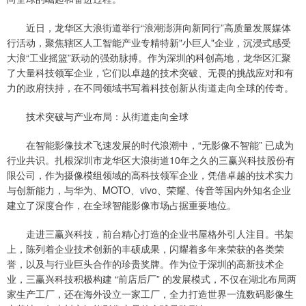
近日，龙华区大浪街道举行“浪潮澎湃向新同行”高质量发展媒体
行活动，聚焦辖区人工智能产业专精特新"小巨人"企业，沉浸式感受
大浪“工业摇篮”跃动的强劲脉搏。作为深圳的科创高地，龙华区汇聚
了大量科技领军企业，它们以卓越的技术突破、无畏的挑战应对和有
力的政府扶持，在不同领域书写着科技创新从街道走向全球的传奇。
技术突破与产业布局：从街道走向全球
在智能影像技术飞速发展的时代浪潮中，“无影像不智能” 已成为
行业共识。扎根深圳市龙华区大浪街道10年之久的三赢兴科技股份有
限公司，作为摄像模组领域的高科技领军企业，凭借卓越的技术实力
与创新能力，与华为、MOTO、vivo、荣耀、传音等国内外知名企业
建立了深度合作，在全球智能影像市场占据重要地位。
走进三赢兴科技，前台精心打造的企业书屋格外引人注目。书架
上，陈列着企业技术创新的丰硕成果，闪耀着多年来荣获的各类荣
誉，以及与行业巨头合作的珍贵奖牌。作为位于深圳的高新技术企
业，三赢兴科技积极构建 “前店后厂” 的发展模式，不仅在湖北布局两
家生产工厂，还在海外设立一家工厂，全力打造世界一流数码影像生