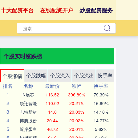
十大配资平台
在线配资开户
炒股配资服务
个股实时涨跌榜
个股跌幅
个股流入
个股流出
换手率
个股涨幅
排名
名称
最新价
涨幅
换手率
1
N展芯
116.52
396.89%
79.39%
2
锐翔智能
110.02
20.21%
16.80%
3
志特新材
14.8
20.03%
14.18%
4
博腾股份
20.44
20.02%
14.77%
5
近岸蛋白
46.72
20.01%
5.62%
6
毕得医药
61.6
20.01%
6.12%