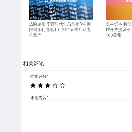
达麟操盘 宁德时代午后涨超3% 据
凯丰资本 特
报匈牙利电池工厂明年春季启动电
峡开放提议不
芯量产
100美元
相关评论
本文评分
*
评论内容
*