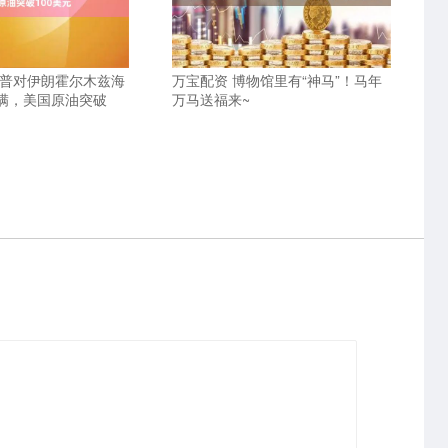
朗普对伊朗霍尔木兹海
万宝配资 博物馆里有“神马”！马年
满，美国原油突破
万马送福来~