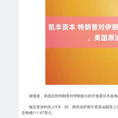
深证成指
14311.01
.68
1.02%
200.89
1
据报道，美国总统特朗普对伊朗提出的开放霍尔木兹海峡
截至美东时间上午8：35，西得克萨斯中质原油期货上涨逾3
至每桶111.67美元。