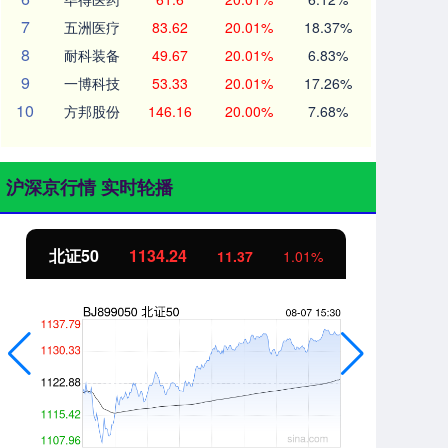
7
五洲医疗
83.62
20.01%
18.37%
8
耐科装备
49.67
20.01%
6.83%
9
一博科技
53.33
20.01%
17.26%
10
方邦股份
146.16
20.00%
7.68%
沪深京行情 实时轮播
北证50
1134.24
创
11.37
1.01%