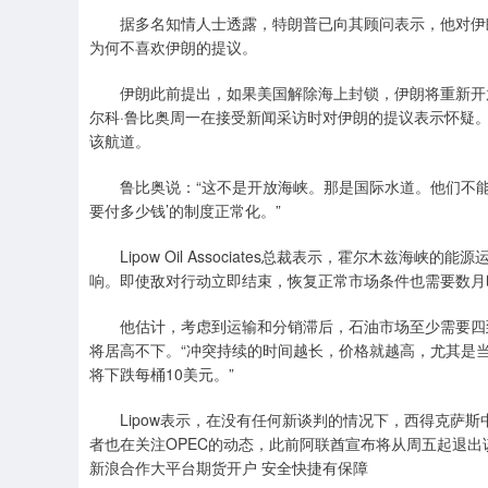
据多名知情人士透露，特朗普已向其顾问表示，他对伊朗
为何不喜欢伊朗的提议。
伊朗此前提出，如果美国解除海上封锁，伊朗将重新开放
尔科·鲁比奥周一在接受新闻采访时对伊朗的提议表示怀疑
该航道。
鲁比奥说：“这不是开放海峡。那是国际水道。他们不能
要付多少钱’的制度正常化。”
Lipow Oil Associates总裁表示，霍尔木兹海峡
响。即使敌对行动立即结束，恢复正常市场条件也需要数月
他估计，考虑到运输和分销滞后，石油市场至少需要四到
将居高不下。“冲突持续的时间越长，价格就越高，尤其是
将下跌每桶10美元。”
Lipow表示，在没有任何新谈判的情况下，西得克萨斯中
者也在关注OPEC的动态，此前阿联酋宣布将从周五起退出
新浪合作大平台期货开户 安全快捷有保障