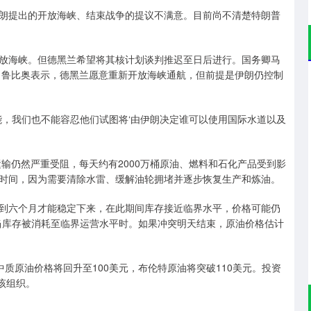
提出的开放海峡、结束战争的提议不满意。目前尚不清楚特朗普
海峡。但德黑兰希望将其核计划谈判推迟至日后进行。国务卿马
。鲁比奥表示，德黑兰愿意重新开放海峡通航，但前提是伊朗仍控制
，我们也不能容忍他们试图将‘由伊朗决定谁可以使用国际水道以及
的能源运输仍然严重受阻，每天约有2000万桶原油、燃料和石化产品受到影
时间，因为需要清除水雷、缓解油轮拥堵并逐步恢复生产和炼油。
六个月才能稳定下来，在此期间库存接近临界水平，价格可能仍
当库存被消耗至临界运营水平时。如果冲突明天结束，原油价格估计
质原油价格将回升至100美元，布伦特原油将突破110美元。投资
该组织。