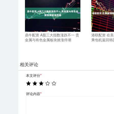
鼎牛配资 A股三大指数涨跌不一 贵
港联配资 在
金属与有色金属板块掀涨停潮
乘包机返回韩
相关评论
本文评分
*
评论内容
*