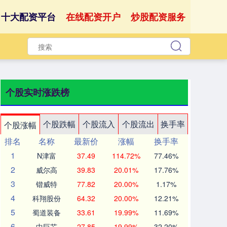
十大配资平台
在线配资开户
炒股配资服务
个股实时涨跌榜
个股跌幅
个股流入
个股流出
换手率
个股涨幅
排名
名称
最新价
涨幅
换手率
1
N津富
37.49
114.72%
77.46%
2
威尔高
39.83
20.01%
17.76%
3
锴威特
77.82
20.00%
1.17%
4
科翔股份
64.32
20.00%
12.21%
5
蜀道装备
33.61
19.99%
11.69%
6
中巨芯
27.85
19.99%
32.20%