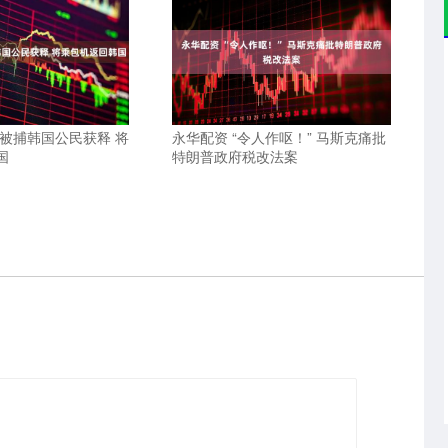
美被捕韩国公民获释 将
永华配资 “令人作呕！” 马斯克痛批
国
特朗普政府税改法案