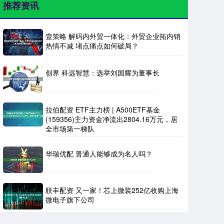
推荐资讯
壹策略 解码内外贸一体化：外贸企业拓内销
热情不减 堵点痛点如何破局？
创界 科远智慧：选举刘国耀为董事长
拉伯配资 ETF主力榜 | A500ETF基金
(159356)主力资金净流出2804.16万元，居
全市场第一梯队
华瑞优配 普通人能够成为名人吗？
联丰配资 又一家！芯上微装252亿收购上海
微电子旗下公司