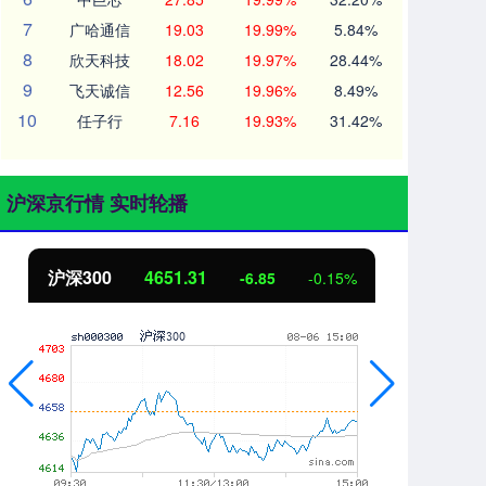
7
广哈通信
19.03
19.99%
5.84%
8
欣天科技
18.02
19.97%
28.44%
9
飞天诚信
12.56
19.96%
8.49%
10
任子行
7.16
19.93%
31.42%
沪深京行情 实时轮播
沪深300
4651.31
北
-6.85
-0.15%