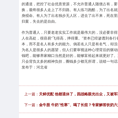
的通道，把控了社会优质资源，不允许普通人随便占有，要
换，最终很多人走上了不归路。有人练习跑酷，为了出名就
身殒命。有人为了出名独步无人区，进去了出不来，死在里
归案，失去的是自由。
作为普通人，只要老老实实工作就是最伟大的，没必要非得
人在高处，很容易“飞得高，摔得重。”资本已经渗透到各
本，而不是名人有多大的能力。倘若名人只是有名气，却没
为名人是很多人的愿望，但人们要审视这种心理背后的驱动
钱吧，能够养家糊口当然是好的，能够富裕起来就更好了。
只会背负太多的精神负担，圈钱多少都无所谓，说错一句话
发布于：河北省
上一篇：
天鲜优配 他都退休了，因战略眼光出众，又被
下一篇：
金牛股 牛奶“性寒”、喝了长痘？专家解答饮奶