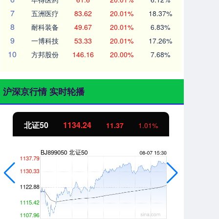
7
五洲医疗
83.62
20.01%
18.37%
8
耐科装备
49.67
20.01%
6.83%
9
一博科技
53.33
20.01%
17.26%
10
方邦股份
146.16
20.00%
7.68%
沪深京行情 实时轮播
北证50
1134.24
创
11.37
1.01%