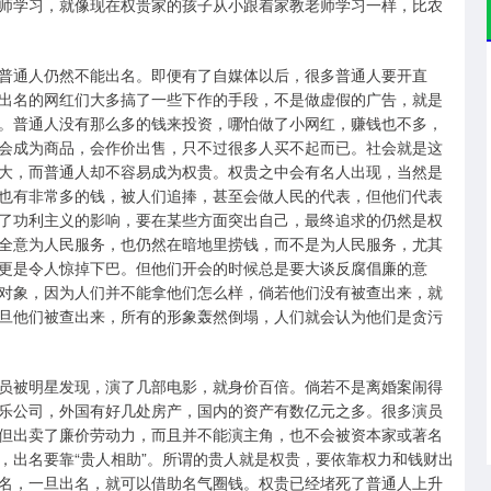
师学习，就像现在权贵家的孩子从小跟着家教老师学习一样，比农
普通人仍然不能出名。即便有了自媒体以后，很多普通人要开直
出名的网红们大多搞了一些下作的手段，不是做虚假的广告，就是
。普通人没有那么多的钱来投资，哪怕做了小网红，赚钱也不多，
会成为商品，会作价出售，只不过很多人买不起而已。社会就是这
大，而普通人却不容易成为权贵。权贵之中会有名人出现，当然是
也有非常多的钱，被人们追捧，甚至会做人民的代表，但他们代表
了功利主义的影响，要在某些方面突出自己，最终追求的仍然是权
全意为人民服务，也仍然在暗地里捞钱，而不是为人民服务，尤其
更是令人惊掉下巴。但他们开会的时候总是要大谈反腐倡廉的意
对象，因为人们并不能拿他们怎么样，倘若他们没有被查出来，就
旦他们被查出来，所有的形象轰然倒塌，人们就会认为他们是贪污
员被明星发现，演了几部电影，就身价百倍。倘若不是离婚案闹得
乐公司，外国有好几处房产，国内的资产有数亿元之多。很多演员
但出卖了廉价劳动力，而且并不能演主角，也不会被资本家或著名
，出名要靠“贵人相助”。所谓的贵人就是权贵，要依靠权力和钱财出
名，一旦出名，就可以借助名气圈钱。权贵已经堵死了普通人上升