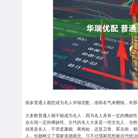
深证成指
14311.01
.68
1.02%
200.89
1
很多普通人都想成为名人华瑞优配，借助名气来圈钱，有那
大多数普通人都不能成为名人，因为名人具有一定的稀缺性
会出现一定的稀缺性。古代的名人大多是一些文化人，当然
就算是名人，不管是廉颇、蔺相如，还是卫青、霍去病，都
人，也都树立了儒家道德观念。只不过儒家思想被后代统治