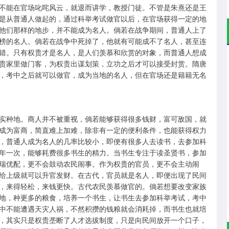
不能在官场叱咤风云，就退而讲学，教授门徒。不管是朱熹还是王
是从普通人做起的，通过科举考试做官以后，在官场获得一定的地
他们那样的地步，并不能成为名人。倘若在战争期间，普通人上了
榜的名人。倘若在战争中死掉了，他就有可能成不了名人，甚至连
错。只有权贵才是名人，是人们羡慕和欣赏的对象，而普通人想成
贵家里做门客，为权贵出谋划策，立功之后才可以接受封赏。隋唐
，考中之后就可以做官，成为当地的名人，但在官场还是籍籍无名
实种地。商人并不被重视，倘若能够获得很多钱财，富可敌国，就
成为富商，简直难上加难，除非有一定的便利条件，也能获得权力
，普通人成为名人的几率比较小，即便有很多人去读书，去参加科
年一次，能够耗费很多书生的精力。当书生专注于读圣贤书，参加
瑞优配，更不会鼓动农民闹事。作为权贵的官员，更不会主动闹
给上级就可以升官发财。在古代，官员就是名人，即便出现了民间
，来得轻松，来钱更快。古代农民羡慕做官的。倘若想要改变家族
地，种更多的粮食，培养一个书生，让书生去参加科举考试，考中
中不能遭遇天灾人祸，不然积攒的钱粮就会消耗掉，而书生也就培
，其实只是权贵垄断了人才选拔制度，只是向民间放开一个口子，