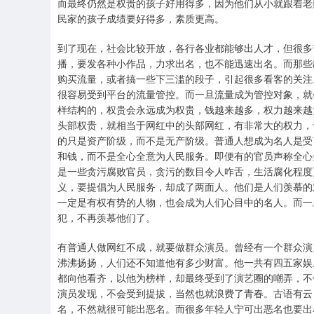
而最终仍然是权贵的孩子好用得多，因为他们从小就跟着老
民家的孩子成绩要好得多，素质更高。
到了现在，社会比较开放，各行各业都能够出人才，但很多
播，要发各种小作品，力求出名，也不能迅速出名。而那些
购买流量，或者搞一些下三滥的段子，引起很多看客的关注
很容易受到平台的流量管控。而一旦流量成为管控对象，就
样结构的，权贵会永远成为权贵，钱越来越多，权力越来越
头部权贵，就相当于网红中的头部网红，有非常大的权力，
的只是资产阶级，而不是无产阶级。普通人想成为名人是受
和钱，而不是全心全意为人民服务。即便有的官员声称全心
是一些贪污腐败官员，贪污的数目令人咋舌，生活腐化程度
义，要提倡为人民服务，却成了两面人。他们是人们羡慕的
一定是有权有势的人物，也会成为人们心目中的名人。而一
犯，不再羡慕他们了。
有普通人做网红不成，就要做群众演员。曾经有一个群众演
沸沸扬扬，人们还不知道他有多少财富。他一共有四五家娱
都向他看齐，以他为榜样，却最终受到了演艺圈的嘲弄，不
演员发现，不会受到提拔，当然也就浪费了青春。古语有云
名，不然就很可能出恶名。而很多年轻人宁可出恶名也要出