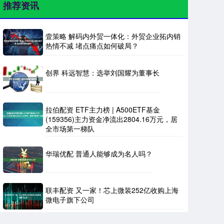
推荐资讯
壹策略 解码内外贸一体化：外贸企业拓内销
热情不减 堵点痛点如何破局？
创界 科远智慧：选举刘国耀为董事长
拉伯配资 ETF主力榜 | A500ETF基金
(159356)主力资金净流出2804.16万元，居
全市场第一梯队
华瑞优配 普通人能够成为名人吗？
联丰配资 又一家！芯上微装252亿收购上海
微电子旗下公司