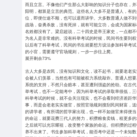
而且立言。不像他们产生那么大影响的知识分子也存在，并
阳明，都算是立言的典范。这些名人大多不是普通人，有的
位，即便仕途不顺，也可以退而讲学。大多数普通人做不到
战场，奋勇杀敌，没有死掉，就有可能立功，会成为国家标
名姓都没有了。梁启超说，二十四史是帝王家史，一点都不
为名人是非常难的。没有科举考试的时候，民间书生要到权
以后有了科举考试，民间的书生就要想方设法参加科举考试
的小官，需要遵守官场规则，一步一步往上爬。
展开剩余73%
古人大多是农民，没有知识和文化，读不起书，就要老老实
会被人们羡慕，当然也有可能被权力系统敲诈。普通人想要
系统的支持，不然只会赔本，甚至遭到强盗的抢劫。在古代
举考试，也不一定能考中，因为科举考试的录取率很低，三
科举考试的时候，就不会关注现实，也不会看到经济差距华
事，而是会老老实实做官，按照官场规则搜刮民间财富，送
的讲学者，有所谓的哲学家出现，也一样不如做官来得便当
的命运，就要花费三代人的努力，积攒粮食卖钱，租更多的
之后就可以光宗耀祖，改变整个家族的命运。但积攒的过程
养不出来了。书生参加科举考试，能否考中还是一个未知数