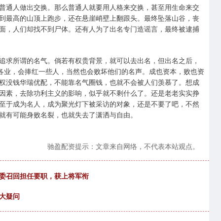
普通人做出交换。那么普通人就要用人格来交换，甚至用生命来交
到最高的山顶上跑步，还在悬崖峭壁上翻跟头。最终坠落山谷，丧
面，人们却找不到尸体。还有人为了出名专门造谣言，最终被逮捕
追求所谓的名气。倘若有权贵背景，就可以去出名，但出名之后，
行各业，会捧红一些人，当然也会败坏他们的名声。成也资本，败也资
权没钱华瑞优配，不能靠名气圈钱，也就不会被人们羡慕了。想成
因素，去除功利主义的影响，似乎就不剩什么了。还是老老实实挣
至于成为名人，成为聚光灯下被采访的对象，还是不要了吧，不然
就有可能身败名裂，也就失去了潇洒与自由。
驰盈配资提示：文章来自网络，不代表本站观点。
军委召回担任要职，获上将军衔
六大疑问