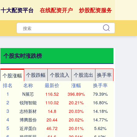
十大配资平台
在线配资开户
炒股配资服务
个股实时涨跌榜
个股跌幅
个股流入
个股流出
换手率
个股涨幅
排名
名称
最新价
涨幅
换手率
1
N展芯
116.52
396.89%
79.39%
2
锐翔智能
110.02
20.21%
16.80%
3
志特新材
14.8
20.03%
14.18%
4
博腾股份
20.44
20.02%
14.77%
5
近岸蛋白
46.72
20.01%
5.62%
6
毕得医药
61.6
20.01%
6.12%