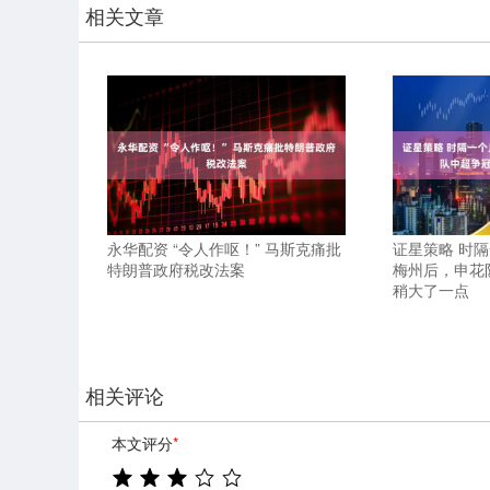
相关文章
永华配资 “令人作呕！” 马斯克痛批
证星策略 时
特朗普政府税改法案
梅州后，申花
稍大了一点
相关评论
本文评分
*