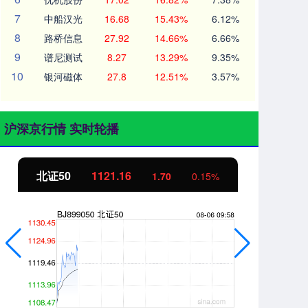
7
中船汉光
16.68
15.43%
6.12%
8
路桥信息
27.92
14.66%
6.66%
9
谱尼测试
8.27
13.29%
9.35%
10
银河磁体
27.8
12.51%
3.57%
沪深京行情 实时轮播
北证50
1121.16
创业板指
1.70
0.15%