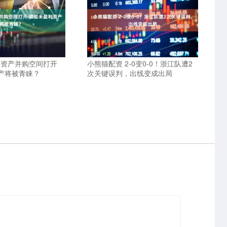
利资产并购空间打开
小熊猫配资 2-0变0-0！浙江队遭2
产将被青睐？
次关键误判，出线变成出局