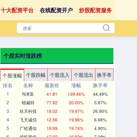
十大配资平台
在线配资开户
炒股配资服务
个股实时涨跌榜
个股跌幅
个股流入
个股流出
换手率
个股涨幅
排名
名称
最新价
涨幅
换手率
1
N津富
41.81
139.46%
44.49%
2
锴威特
77.82
20.00%
0.87%
3
欣天科技
18.02
19.97%
26.90%
4
飞天诚信
12.56
19.96%
6.68%
5
广哈通信
18.99
19.74%
4.90%
6
优机股份
17.02
16.82%
7.38%