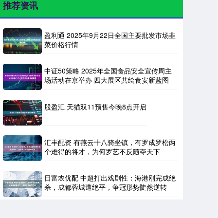
推荐资讯
盈利通 2025年9月22日全国主要批发市场韭
菜价格行情
中证50策略 2025年全国食品安全宣传周主
场活动在京举办 四大展区共绘食安新蓝图
股盈汇 天猫双11预售今晚8点开启
汇丰配资 有燕云十八骑坐镇，有罗成罗松两
个难得的将才，为何罗艺不反随夺天下
日富农优配 中超打出戏剧性：海港刚完成绝
杀，成都蓉城遭绝平，争冠形势陡然逆转