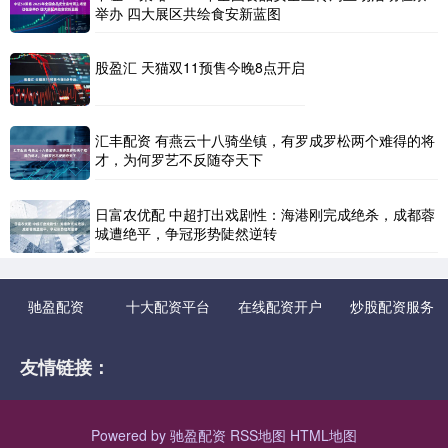
举办 四大展区共绘食安新蓝图
股盈汇 天猫双11预售今晚8点开启
汇丰配资 有燕云十八骑坐镇，有罗成罗松两个难得的将
才，为何罗艺不反随夺天下
日富农优配 中超打出戏剧性：海港刚完成绝杀，成都蓉
城遭绝平，争冠形势陡然逆转
驰盈配资
十大配资平台
在线配资开户
炒股配资服务
友情链接：
Powered by
驰盈配资
RSS地图
HTML地图