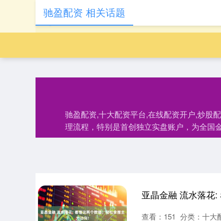
驰盈配资 相关话题
驰盈配资,十大配资平台,在线配资开户,炒
理流程，特别是首创独立实盘账户，为全国
查看：
151
分类：
十大