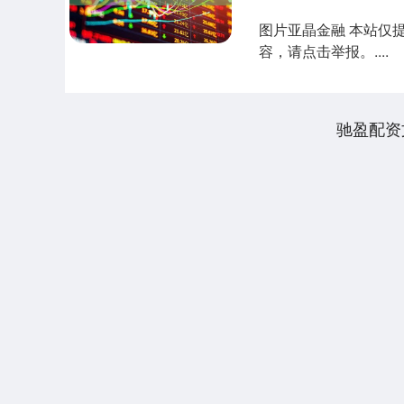
图片亚晶金融 本站仅
容，请点击举报。....
驰盈配资
940.04
深证成指
14311.01
39.68
1.02%