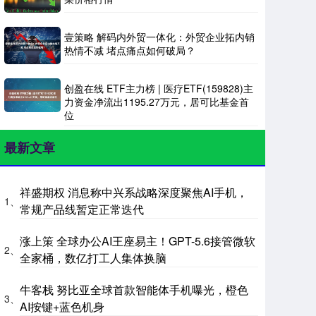
壹策略 解码内外贸一体化：外贸企业拓内销
热情不减 堵点痛点如何破局？
创盈在线 ETF主力榜 | 医疗ETF(159828)主
力资金净流出1195.27万元，居可比基金首
位
最新文章
祥盛期权 消息称中兴系战略深度聚焦AI手机，
1、
常规产品线暂定正常迭代
涨上策 全球办公AI王座易主！GPT-5.6接管微软
2、
全家桶，数亿打工人集体换脑
牛客栈 努比亚全球首款智能体手机曝光，橙色
3、
AI按键+蓝色机身